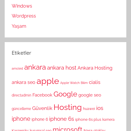
Windows
Wordpress
Yaşam
Etiketler
ankara
ankara host
Ankara Hosting
amoled
apple
cialis
ankara seo
Apple Watch
Bilim
Google
Facebook
google seo
directadmin
Hosting
ios
Güvenlik
güncelleme
huawei
iphone
iphone 6s
iphone 6
iphone 6s plus
kamera
microsoft
Nasa
Kaspersky
kurumsal seo
otoklav