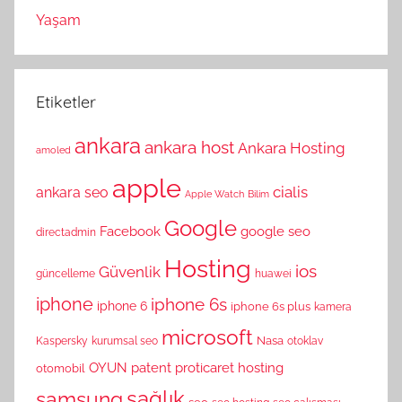
Yaşam
Etiketler
ankara
ankara host
Ankara Hosting
amoled
apple
cialis
ankara seo
Apple Watch
Bilim
Google
Facebook
google seo
directadmin
Hosting
ios
Güvenlik
güncelleme
huawei
iphone
iphone 6s
iphone 6
iphone 6s plus
kamera
microsoft
Nasa
Kaspersky
kurumsal seo
otoklav
OYUN
patent
proticaret hosting
otomobil
sağlık
samsung