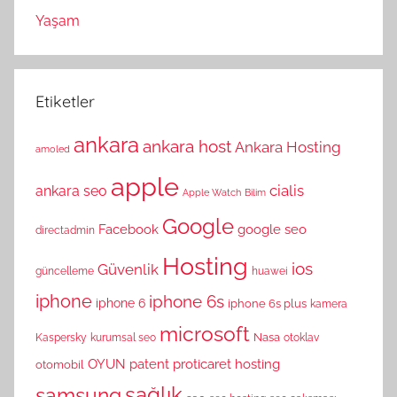
Yaşam
Etiketler
ankara
ankara host
Ankara Hosting
amoled
apple
cialis
ankara seo
Apple Watch
Bilim
Google
Facebook
google seo
directadmin
Hosting
ios
Güvenlik
güncelleme
huawei
iphone
iphone 6s
iphone 6
iphone 6s plus
kamera
microsoft
Nasa
Kaspersky
kurumsal seo
otoklav
OYUN
patent
proticaret hosting
otomobil
sağlık
samsung