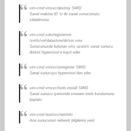
vim-cmd vmsvc/destroy SMID
Sanal makina ID ‘si ile sanal sunucunuzu
silebilirsiniz.
vim-cmd solo/registervm
/vmfs/vol/datastore/dir/vm.vmx
Sunucunuzda bulunan vmx uzantılı sanal sunucu
diskini hypervisor’a kayıt eder.
vim-cmd vmsvc/unregister SMID
Sanal sunucuyu hypervisor’dan siler.
vim-cmd vmsvc/tools.install SMID
Sanal sunucu içerisinde vmware tools kurulumunu
başlatır.
vim-cmd hostsvc/net/info
Ana sunucunun network bilgilerini verir.