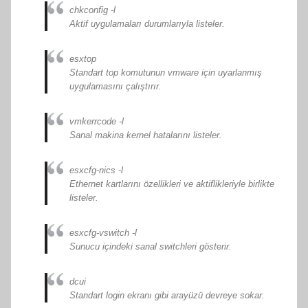
chkconfig -l
Aktif uygulamaları durumlarıyla listeler.
esxtop
Standart top komutunun vmware için uyarlanmış
uygulamasını çalıştırır.
vmkerrcode -l
Sanal makina kernel hatalarını listeler.
esxcfg-nics -l
Ethernet kartlarını özellikleri ve aktiflikleriyle birlikte
listeler.
esxcfg-vswitch -l
Sunucu içindeki sanal switchleri gösterir.
dcui
Standart login ekranı gibi arayüzü devreye sokar.