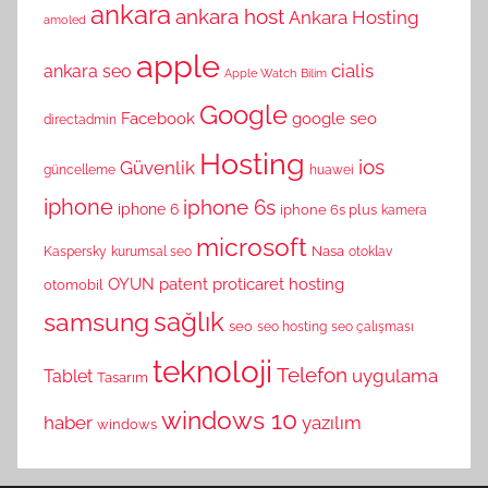
ankara
ankara host
Ankara Hosting
amoled
apple
cialis
ankara seo
Apple Watch
Bilim
Google
Facebook
google seo
directadmin
Hosting
ios
Güvenlik
güncelleme
huawei
iphone
iphone 6s
iphone 6
iphone 6s plus
kamera
microsoft
Nasa
Kaspersky
kurumsal seo
otoklav
OYUN
patent
proticaret hosting
otomobil
sağlık
samsung
seo
seo hosting
seo çalışması
teknoloji
Telefon
uygulama
Tablet
Tasarım
windows 10
haber
yazılım
windows