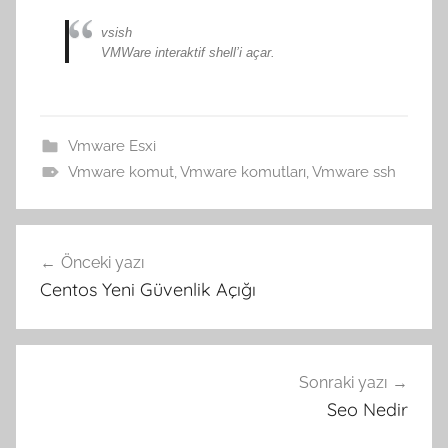
vsish
VMWare interaktif shell’i açar.
Vmware Esxi
Vmware komut
,
Vmware komutları
,
Vmware ssh
Yazı
Önceki yazı
gezinmesi
Centos Yeni Güvenlik Açığı
Sonraki yazı
Seo Nedir