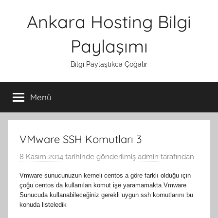
İçeriğe
Ankara Hosting Bilgi
atla
Paylaşımı
Bilgi Paylaştıkca Çoğalır
Menü
VMware SSH Komutları 3
8 Kasım 2014
tarihinde gönderilmiş
admin
tarafından
Vmware sunucunuzun kerneli centos a göre farklı olduğu için
çoğu centos da kullanılan komut işe yaramamakta.Vmware
Sunucuda kullanabileceğiniz gerekli uygun ssh komutlarını bu
konuda listeledik