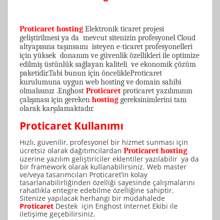
Proticaret hosting
Elektronik ticaret projesi
geliştirilmesi ya da mevcut sitenizin profesyonel Cloud
altyapısına taşınsaını isteyen e-ticaret profesyonelleri
için yüksek donanım ve güvenlik özellikleri ile optimize
edilmiş üstünlük sağlayan kaliteli ve ekonomik çözüm
paketidir.Tabi bunun için öncelikleProticaret
kurulumuna uygun web hosting ve domain sahibi
olmalısınız .Enghost
Proticaret
proticaret yazılımının
çalışması için gereken
hosting
gereksinimlerini tam
olarak karşılamaktadır.
Proticaret Kullan
ımı
Hızlı, güvenilir, profesyonel bir hizmet sunması için
ücretsiz olarak dağıtımcılardan
Proticaret hosting
üzerine yazılım geliştiriciler eklentiler yazılabilir ya da
bir framework olarak kullanabilirsiniz. Web master
ve/veya tasarımcıları Proticaret’in kolay
tasarlanabilirliğinden özelliği sayesinde çalışmalarını
rahatlıkla entegre edebilme özelliğine sahiptir.
Sitenize yapılacak herhangi bir müdahalede
Proticaret
Destek için Enghost Internet Ekibi ile
iletişime geçebilirsiniz.