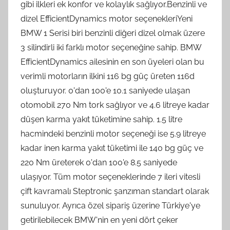
gibi ilkleri ek konfor ve kolaylık sağlıyor.Benzinli ve
dizel EfficientDynamics motor seçenekleriYeni
BMW 1 Serisi biri benzinli diğeri dizel olmak üzere
3 silindirli iki farklı motor seçeneğine sahip. BMW
EfficientDynamics ailesinin en son üyeleri olan bu
verimli motorların ilkini 116 bg güç üreten 116d
oluşturuyor. 0'dan 100'e 10.1 saniyede ulaşan
otomobil 270 Nm tork sağlıyor ve 4.6 litreye kadar
düşen karma yakıt tüketimine sahip. 1.5 litre
hacmindeki benzinli motor seçeneği ise 5.9 litreye
kadar inen karma yakıt tüketimi ile 140 bg güç ve
220 Nm üreterek 0'dan 100'e 8.5 saniyede
ulaşıyor. Tüm motor seçeneklerinde 7 ileri vitesli
çift kavramalı Steptronic şanzıman standart olarak
sunuluyor. Ayrıca özel sipariş üzerine Türkiye'ye
getirilebilecek BMW'nin en yeni dört çeker