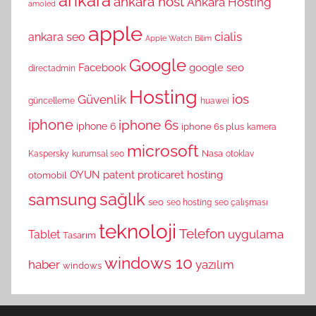
ankara
ankara host
Ankara Hosting
amoled
apple
cialis
ankara seo
Apple Watch
Bilim
Google
Facebook
google seo
directadmin
Hosting
ios
Güvenlik
güncelleme
huawei
iphone
iphone 6s
iphone 6
iphone 6s plus
kamera
microsoft
Nasa
Kaspersky
kurumsal seo
otoklav
OYUN
patent
proticaret hosting
otomobil
sağlık
samsung
seo
seo hosting
seo çalışması
teknoloji
Telefon
uygulama
Tablet
Tasarım
windows 10
haber
yazılım
windows