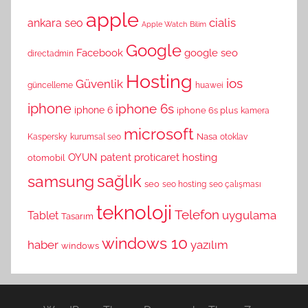
apple
cialis
ankara seo
Apple Watch
Bilim
Google
Facebook
google seo
directadmin
Hosting
ios
Güvenlik
güncelleme
huawei
iphone
iphone 6s
iphone 6
iphone 6s plus
kamera
microsoft
Nasa
Kaspersky
kurumsal seo
otoklav
OYUN
patent
proticaret hosting
otomobil
sağlık
samsung
seo
seo hosting
seo çalışması
teknoloji
Telefon
uygulama
Tablet
Tasarım
windows 10
haber
yazılım
windows