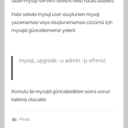
table-mysql-servers-doesnt-exist hatası alabiliriz
Hata sebebi mysql user oluşturken mysql
yazamaması veya oluşturamaması çözümü için
mysqld güncellememiz yeterli
mysql_upgrade -u admin -p sifreniz
Komutu ile mysqld güncelledikten sonra sorun
kalkmış olacaktır.
Plesk