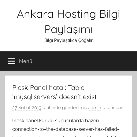
İçeriğe
Ankara Hosting Bilgi
atla
Paylaşımı
Bilgi Paylaştıkca Çoğalır
Menü
Plesk Panel hata : Table
‘mysql.servers’ doesn’t exist
27 Şubat 2013
tarihinde gönderilmiş
admin
tarafından
Plesk panel kurulu sunucularda bazen
connection-to-the-database-server-has-failed-