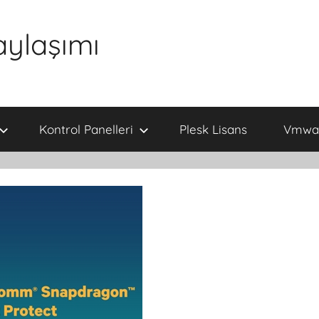
aylaşımı
Kontrol Panelleri
Plesk Lisans
Vmwar