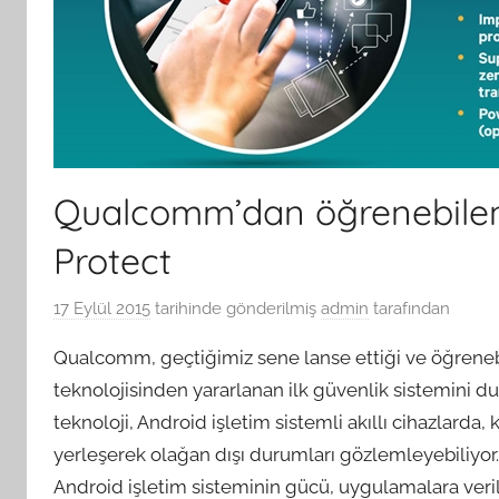
Qualcomm’dan öğrenebilen 
Protect
17 Eylül 2015
tarihinde gönderilmiş
admin
tarafından
Qualcomm, geçtiğimiz sene lanse ettiği ve öğrenebi
teknolojisinden yararlanan ilk güvenlik sistemini 
teknoloji, Android işletim sistemli akıllı cihazlarda
yerleşerek olağan dışı durumları gözlemleyebiliyor
Android işletim sisteminin gücü, uygulamalara veril