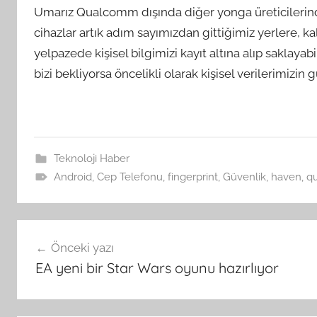
Umarız Qualcomm dışında diğer yonga üreticilerinden 
cihazlar artık adım sayımızdan gittiğimiz yerlere, k
yelpazede kişisel bilgimizi kayıt altına alıp saklayabi
bizi bekliyorsa öncelikli olarak kişisel verilerimiz
Teknoloji Haber
Android
,
Cep Telefonu
,
fingerprint
,
Güvenlik
,
haven
,
q
Yazı
Önceki yazı
gezinmesi
EA yeni bir Star Wars oyunu hazırlıyor