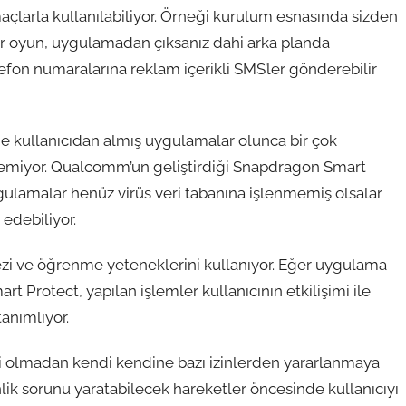
açlarla kullanılabiliyor. Örneği kurulum esnasında sizden
 bir oyun, uygulamadan çıksanız dahi arka planda
efon numaralarına reklam içerikli SMS’ler gönderebilir
lde kullanıcıdan almış uygulamalar olunca bir çok
eçemiyor. Qualcomm’un geliştirdiği Snapdragon Smart
ygulamalar henüz virüs veri tabanına işlenmemiş olsalar
 edebiliyor.
ezi ve öğrenme yeteneklerini kullanıyor. Eğer uygulama
art Protect, yapılan işlemler kullanıcının etkilişimi ile
tanımlıyor.
i olmadan kendi kendine bazı izinlerden yararlanmaya
nlik sorunu yaratabilecek hareketler öncesinde kullanıcıyı