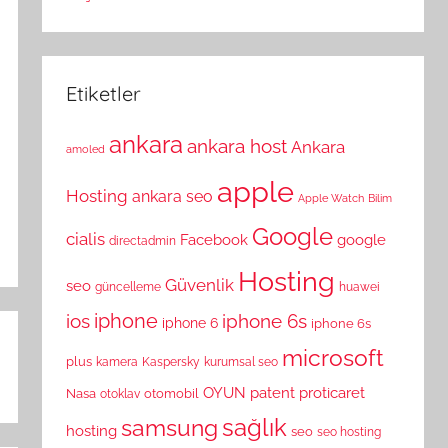
Etiketler
ankara
ankara host
Ankara
amoled
apple
Hosting
ankara seo
Apple Watch
Bilim
Google
cialis
Facebook
google
directadmin
Hosting
Güvenlik
seo
güncelleme
huawei
ios
iphone
iphone 6s
iphone 6
iphone 6s
microsoft
plus
kamera
Kaspersky
kurumsal seo
OYUN
patent
proticaret
Nasa
otomobil
otoklav
sağlık
samsung
hosting
seo
seo hosting