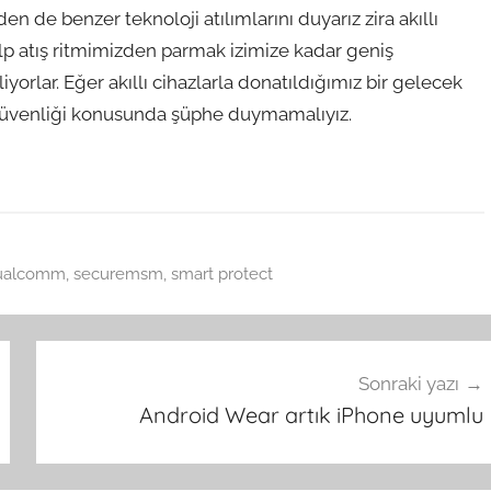
de benzer teknoloji atılımlarını duyarız zira akıllı
alp atış ritmimizden parmak izimize kadar geniş
liyorlar. Eğer akıllı cihazlarla donatıldığımız bir gelecek
in güvenliği konusunda şüphe duymamalıyız.
ualcomm
,
securemsm
,
smart protect
Sonraki yazı
Android Wear artık iPhone uyumlu