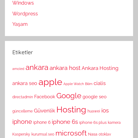
Windows
Wordpress
Yaşam
Etiketler
ankara
ankara host
Ankara Hosting
amoled
apple
cialis
ankara seo
Apple Watch
Bilim
Google
Facebook
google seo
directadmin
Hosting
ios
Güvenlik
güncelleme
huawei
iphone
iphone 6s
iphone 6
iphone 6s plus
kamera
microsoft
Nasa
Kaspersky
kurumsal seo
otoklav