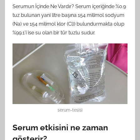
Serumun İçinde Ne Vardır? Serum içeriğinde %0.9
tuz bulunan yani litre başına 154 milimol sodyum
(Na) ve 154 milimol klor (Cl)) bulundurmakta olup
%99.1’i ise su olan bir tür tuzlu sudur.
serum-tesisi
Serum etkisini ne zaman
gösterir?