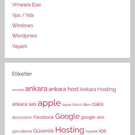
Vmware Esxi
Vps / Vds
Windows
Wordpress
Yaşam
Etiketler
ankara
ankara host
Ankara Hosting
amoled
apple
cialis
ankara seo
Apple Watch
Bilim
Google
Facebook
google seo
directadmin
Hosting
ios
Güvenlik
güncelleme
huawei