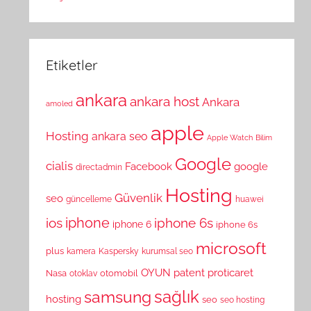
Etiketler
ankara
ankara host
Ankara
amoled
apple
Hosting
ankara seo
Apple Watch
Bilim
Google
cialis
Facebook
google
directadmin
Hosting
Güvenlik
seo
güncelleme
huawei
ios
iphone
iphone 6s
iphone 6
iphone 6s
microsoft
plus
kamera
Kaspersky
kurumsal seo
OYUN
patent
proticaret
Nasa
otomobil
otoklav
sağlık
samsung
hosting
seo
seo hosting