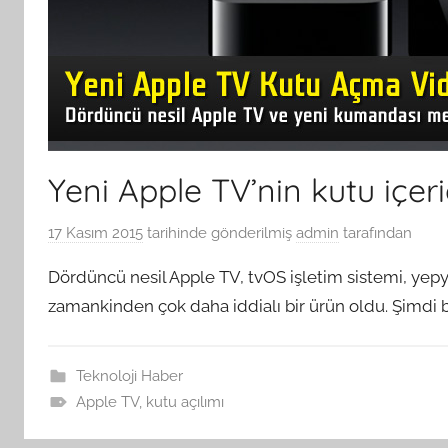
Yeni Apple TV’nin kutu içe
17 Kasım 2015
tarihinde gönderilmiş
admin
tarafından
Dördüncü nesil Apple TV, tvOS işletim sistemi, ye
zamankinden çok daha iddialı bir ürün oldu. Şimdi 
Teknoloji Haber
Apple TV
,
kutu açılımı