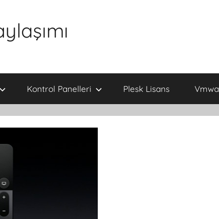
aylaşımı
Kontrol Panelleri
Plesk Lisans
Vmwar