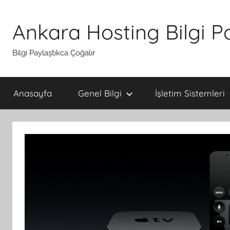
İçeriğe
atla
Ankara Hosting Bilgi P
Bilgi Paylaştıkca Çoğalır
Anasayfa
Genel Bilgi
İşletim Sistemleri